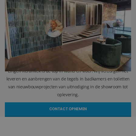
Ron Vellekoop
Directeur
071 579 43 55
010 202 15 15
(Leiden)
(Capelle aan den IJssel)
r.vellekoop@lingenkeramiek.nl
Lingen Keramiek is de top in wand en vloer. Wij verzorgen het
leveren en aanbrengen van de tegels in badkamers en toiletten
van nieuwbouwprojecten van uitnodiging in de showroom tot
oplevering.
CONTACT OPNEMEN