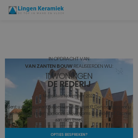
BADKAMERTEGELS
VLOERTEGELS
IN OPDRACHT VAN
PVC
VAN ZANTEN BOUW
REALISEERDEN WIJ:
11 WONINGEN
MEER PRODUCTEN
DE REDERIJ
SHOWROOM BEZOEKEN
Maassluis
November 2020
Bent u een (aspirant) koper van dit project? Dan nodigen we u
Stijlstudio's
van harte uit in een van onze showrooms in Leiden of Capelle
aan den IJssel.
Projecten
OPTIES BESPREKEN?
Inspiratie