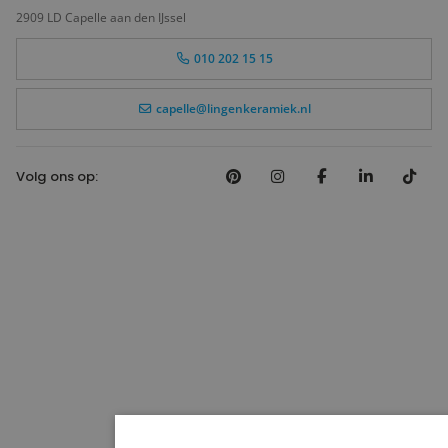
2909 LD Capelle aan den IJssel
010 202 15 15
capelle@lingenkeramiek.nl
Volg ons op: