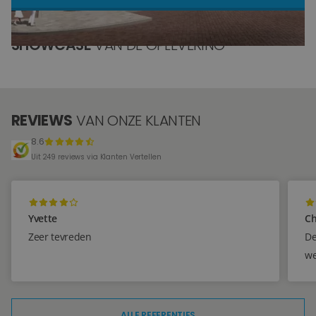
Blog
SHOWCASE
VAN DE OPLEVERING
Over ons
Locaties
REVIEWS
VAN ONZE KLANTEN
Tegelviewer
8.6
Reviews
Uit 249 reviews via Klanten Vertellen
Contact
Yvette
Ch
Zeer tevreden
De
we
ALLE REFERENTIES