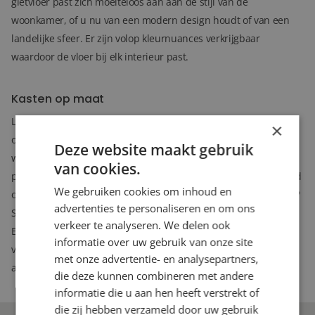
gietvloer past zich moeiteloos aan aan de stijl van de
woonkamer, of u nu van een modern design houdt of van een
landelijke sfeer. Er zijn volop kleurnuances verkrijgbaar
waardoor de vloer bij elk interieur past.
Kasten op maat
Lingen Keramiek levert voor u een unieke
kast op maat
. Een
×
opbergoplossing die de rest van uw leven mee kan. Niet alleen
Deze website maakt gebruik
wordt de kast precies pas van wand tot wand en van vloer tot
van cookies.
plafond gemaakt, ook het kastinterieur wordt volledig afgestemd
We gebruiken cookies om inhoud en
op uw wensen. Wilt u planken, roedes, lades… waar en hoeveel?
advertenties te personaliseren en om ons
Samen stellen we een kast samen die perfect voor u zal werken.
verkeer te analyseren. We delen ook
En mocht u over een aantal jaren toch nog iets willen
informatie over uw gebruik van onze site
veranderen aan het kastinterieur, dan kunt u bij ons
met onze advertentie- en analysepartners,
aanvullende lades of planken bestellen.
die deze kunnen combineren met andere
informatie die u aan hen heeft verstrekt of
die zij hebben verzameld door uw gebruik