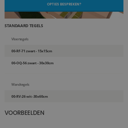
OPTIES BESPREKEN?
Blog
Over ons
STANDAARD TEGELS
Locaties
Vloertegels
Tegelviewer
00-RF-71 zwart - 15x15cm
Reviews
00-OQ-56 zwart - 30x30cm
Contact
Wandtegels
00-RV-26 wit -30x60cm
VOORBEELDEN
36+
FOTO'S