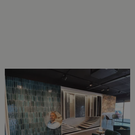
INTERESSE?
NEEM VOOR MEER INFORMATIE
CONTACT OP.
Ron Vellekoop
Directeur
071 579 43 55
010 202 15 15
(Leiden)
(Capelle aan den IJssel)