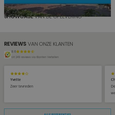
Blog
SHOWCASE
VAN DE OPLEVERING
Over ons
Locaties
REVIEWS
VAN ONZE KLANTEN
Tegelviewer
8.6
Reviews
Uit 249 reviews via Klanten Vertellen
Contact
Yvette
Ch
Zeer tevreden
De
we
ALLE REFERENTIES