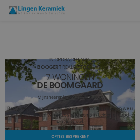
BADKAMERTEGELS
VLOERTEGELS
IN OPDRACHT VAN
PVC
BOOGERT
REALISEERDEN WIJ:
7 WONINGEN
MEER PRODUCTEN
DE BOOMGAARD
SHOWROOM BEZOEKEN
Mijnsheerenland
Augustus 2020
Bent u een (aspirant) koper van dit project? Dan nodigen we u
Stijlstudio's
van harte uit in een van onze showrooms in Leiden of Capelle
aan den IJssel.
Projecten
OPTIES BESPREKEN?
Inspiratie