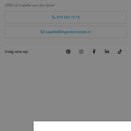
2909 LD Capelle aan den IJssel
010 202 15 15
capelle@lingenkeramiek.nl
Volg ons op: