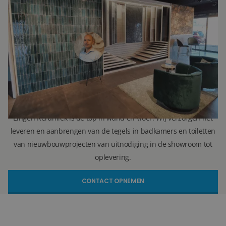
Ron Vellekoop
Directeur
071 579 43 55
010 202 15 15
(Leiden)
(Capelle aan den IJssel)
r.vellekoop@lingenkeramiek.nl
Lingen Keramiek is de top in wand en vloer. Wij verzorgen het
leveren en aanbrengen van de tegels in badkamers en toiletten
van nieuwbouwprojecten van uitnodiging in de showroom tot
oplevering.
CONTACT OPNEMEN