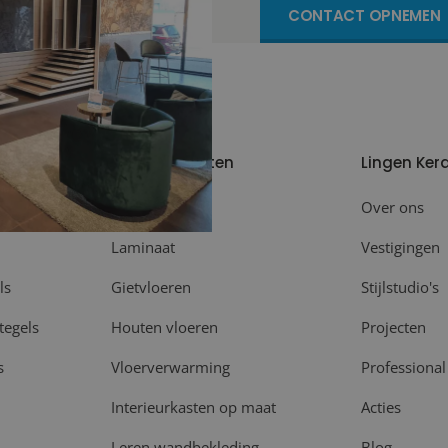
CONTACT OPNEMEN
Meer producten
Lingen Ker
Plinten
Over ons
Laminaat
Vestigingen
ls
Gietvloeren
Stijlstudio's
tegels
Houten vloeren
Projecten
s
Vloerverwarming
Professional
Interieurkasten op maat
Acties
Leren wandbekleding
Blog