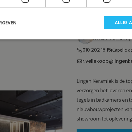
Ron Vellekoop
Directeur
ERGEVEN
ALLES 
071 579 43 55
(Leiden)
010 202 15 15
(Capelle a
r.vellekoop@lingenk
Lingen Keramiek is de top
verzorgen het leveren e
tegels in badkamers en to
nieuwbouwprojecten van 
showroom tot oplevering