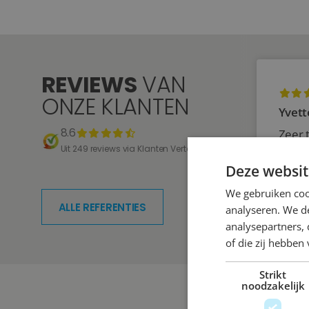
REVIEWS
VAN
ONZE KLANTEN
Yvett
8.6
Zeer 
Uit 249 reviews via Klanten Vertellen
Deze websit
We gebruiken coo
ALLE REFERENTIES
analyseren. We de
analysepartners,
of die zij hebbe
Strikt
noodzakelijk