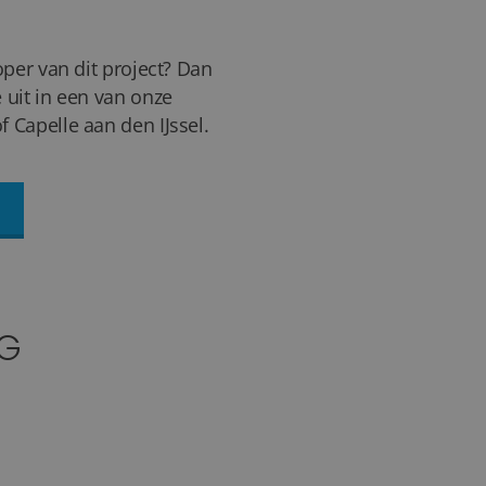
oper van dit project? Dan
 uit in een van onze
 Capelle aan den IJssel.
NG
33+
FOTO'S