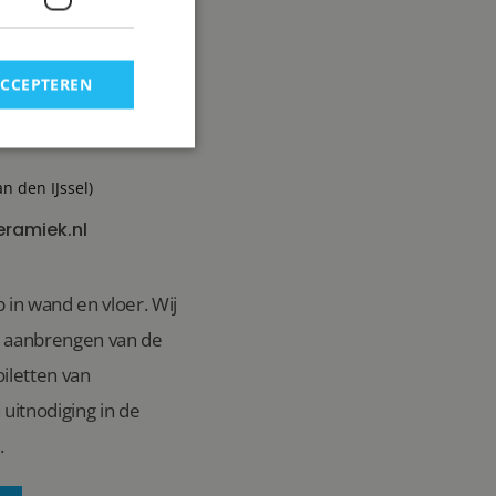
ACCEPTEREN
an den IJssel)
eramiek.nl
 in wand en vloer. Wij
n aanbrengen van de
iletten van
uitnodiging in de
.