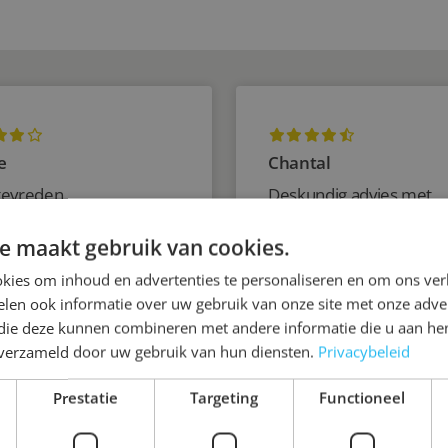
e
Chantal
tevreden
Deskundig advies met
aandacht voor persoonli
e maakt gebruik van cookies.
wensen.
kies om inhoud en advertenties te personaliseren en om ons ver
len ook informatie over uw gebruik van onze site met onze adver
 die deze kunnen combineren met andere informatie die u aan hen
n verzameld door uw gebruik van hun diensten.
Privacybeleid
INTERESSE?
Prestatie
Targeting
Functioneel
INFORMATIE