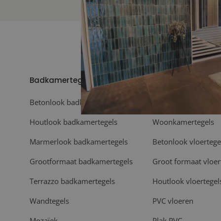
Badkamertegels
Vloeren
Betonlook badkamertegels
Vloertegels
Houtlook badkamertegels
Woonkamertegels
Marmerlook badkamertegels
Betonlook vloertege
Grootformaat badkamertegels
Groot formaat vloer
Terrazzo badkamertegels
Houtlook vloertegel
Wandtegels
PVC vloeren
Mozaïek
Plak PVC