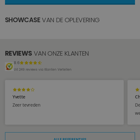
Blog
SHOWCASE
VAN DE OPLEVERING
Over ons
Locaties
REVIEWS
VAN ONZE KLANTEN
Tegelviewer
8.6
Reviews
Uit 249 reviews via Klanten Vertellen
Contact
Yvette
Ch
Zeer tevreden
De
we
ALLE REFERENTIES