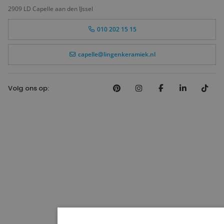
2909 LD Capelle aan den IJssel
010 202 15 15
capelle@lingenkeramiek.nl
Volg ons op: