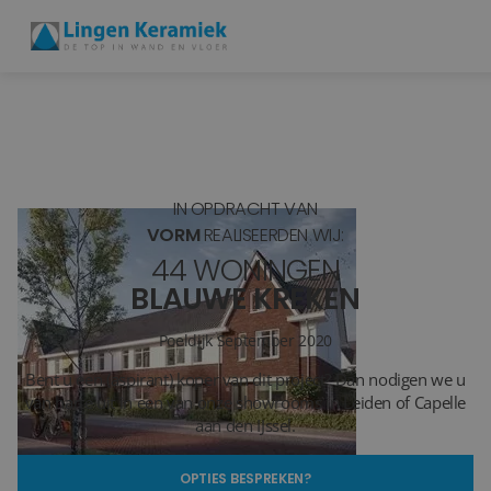
BADKAMERTEGELS
VLOERTEGELS
IN OPDRACHT VAN
PVC
VORM
REALISEERDEN WIJ:
44 WONINGEN
MEER PRODUCTEN
BLAUWE KREKEN
SHOWROOM BEZOEKEN
Poeldijk
September 2020
Bent u een (aspirant) koper van dit project? Dan nodigen we u
Stijlstudio's
van harte uit in een van onze showrooms in Leiden of Capelle
aan den IJssel.
Projecten
OPTIES BESPREKEN?
Inspiratie