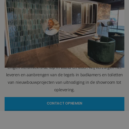
Ron Vellekoop
Directeur
071 579 43 55
010 202 15 15
(Leiden)
(Capelle aan den IJssel)
r.vellekoop@lingenkeramiek.nl
Lingen Keramiek is de top in wand en vloer. Wij verzorgen het
leveren en aanbrengen van de tegels in badkamers en toiletten
van nieuwbouwprojecten van uitnodiging in de showroom tot
oplevering.
CONTACT OPNEMEN