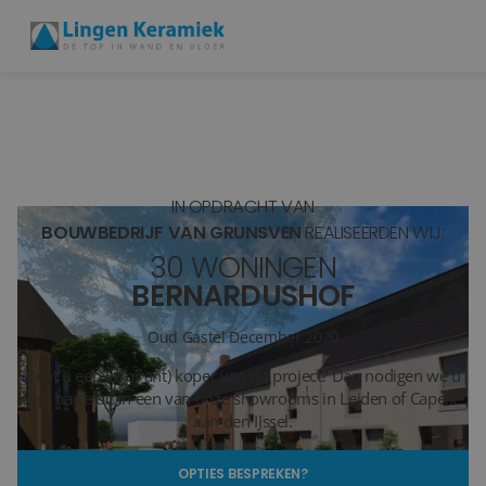
BADKAMERTEGELS
VLOERTEGELS
IN OPDRACHT VAN
PVC
BOUWBEDRIJF VAN GRUNSVEN
REALISEERDEN WIJ:
30 WONINGEN
MEER PRODUCTEN
BERNARDUSHOF
SHOWROOM BEZOEKEN
Oud Gastel
December 2020
Bent u een (aspirant) koper van dit project? Dan nodigen we u
Stijlstudio's
van harte uit in een van onze showrooms in Leiden of Capelle
aan den IJssel.
Projecten
OPTIES BESPREKEN?
Inspiratie