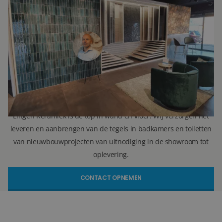
Ron Vellekoop
Directeur
071 579 43 55
010 202 15 15
(Leiden)
(Capelle aan den IJssel)
r.vellekoop@lingenkeramiek.nl
Lingen Keramiek is de top in wand en vloer. Wij verzorgen het
leveren en aanbrengen van de tegels in badkamers en toiletten
van nieuwbouwprojecten van uitnodiging in de showroom tot
oplevering.
CONTACT OPNEMEN