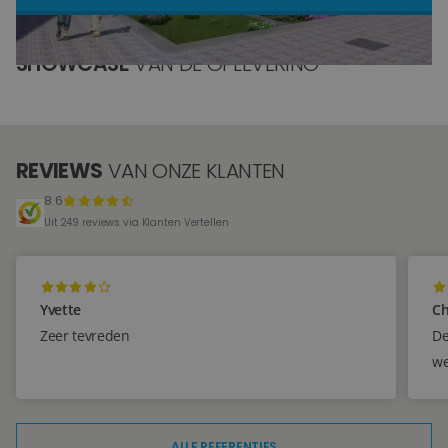
Blog
SHOWCASE
VAN DE OPLEVERING
Over ons
Locaties
REVIEWS
VAN ONZE KLANTEN
Tegelviewer
8.6
Reviews
Uit 249 reviews via Klanten Vertellen
Contact
Yvette
Ch
Zeer tevreden
De
we
ALLE REFERENTIES