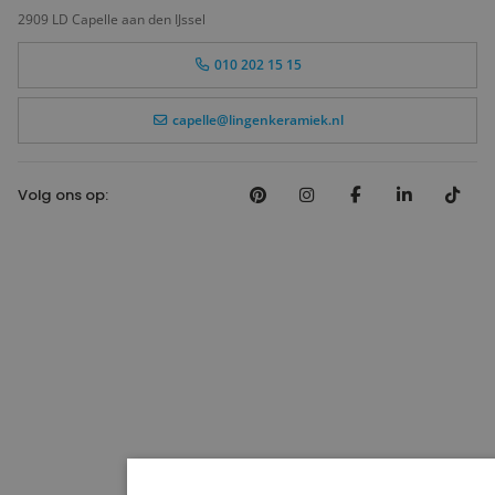
2909 LD Capelle aan den IJssel
010 202 15 15
capelle@lingenkeramiek.nl
Volg ons op: