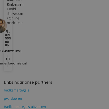
Rijsbergen
Hoofd
Blog
showroom
/ Online
Over ons
marketeer
Locaties
010
071
202
579
15
43
Tegelviewer
15
55
lle aan den IJssel)
(Leiden)
Reviews
Contact
ingenkeramiek.nl
Links naar onze partners
badkamertegels
pvc-vloeren
Badkamer tegels uitzoeken