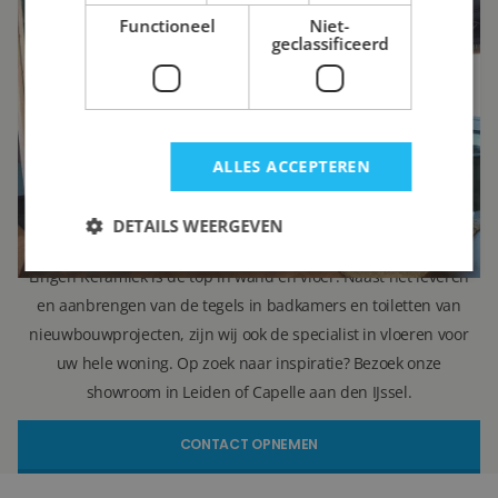
Functioneel
Niet-
Janine Vermaas
geclassificeerd
Verkoopadviseur
071 579 43 55
010 202 15 15
ALLES ACCEPTEREN
(Leiden)
(Capelle aan den IJssel)
info@lingenkeramiek.nl
DETAILS WEERGEVEN
Lingen Keramiek is de top in wand en vloer. Naast het leveren
en aanbrengen van de tegels in badkamers en toiletten van
nieuwbouwprojecten, zijn wij ook de specialist in vloeren voor
uw hele woning. Op zoek naar inspiratie? Bezoek onze
showroom in Leiden of Capelle aan den IJssel.
CONTACT OPNEMEN