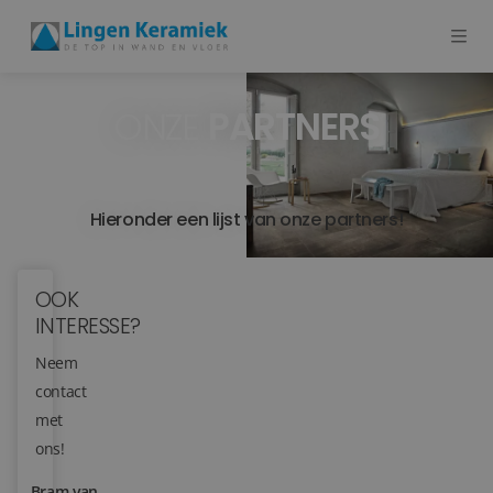
ONZE
PARTNERS
BADKAMERTEGELS
VLOERTEGELS
Hieronder een lijst van onze partners!
PVC
MEER PRODUCTEN
OOK
INTERESSE?
SHOWROOM BEZOEKEN
Neem
Stijlstudio's
contact
met
Projecten
ons!
Inspiratie
Bram van