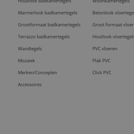
Houtlook badkamertegels
Woonkamertegels
Marmerlook badkamertegels
Betonlook vloertege
Grootformaat badkamertegels
Groot formaat vloer
Terrazzo badkamertegels
Houtlook vloertegel
Wandtegels
PVC vloeren
Mozaïek
Plak PVC
Merken/Concepten
Click PVC
Accessoires