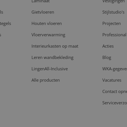
Laminaat
Vestigingen
ls
Gietvloeren
Stijlstudio's
tegels
Houten vloeren
Projecten
s
Vloerverwarming
Professional
Interieurkasten op maat
Acties
Leren wandbekleding
Blog
LingenAll-Inclusive
WKA-gegeve
Alle producten
Vacatures
Contact op
Serviceverz