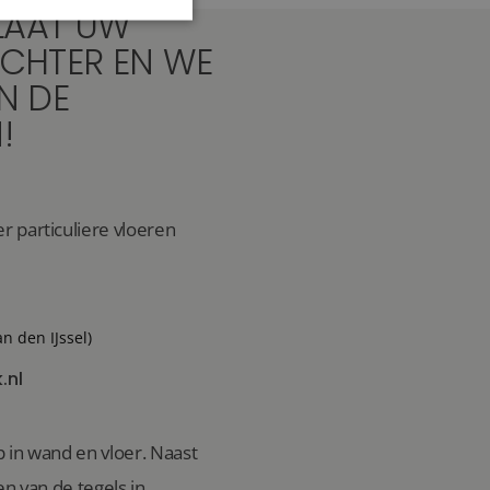
LAAT UW
CHTER EN WE
IN DE
!
 particuliere vloeren
an den IJssel)
.nl
 in wand en vloer. Naast
n van de tegels in