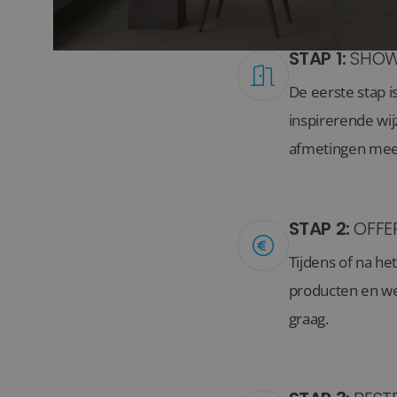
STAP 1:
SHOW
De eerste stap i
inspirerende wi
afmetingen mee 
STAP 2:
OFFE
Tijdens of na he
producten en we
graag.