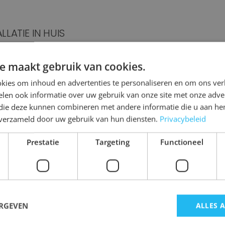
LLATIE IN HUIS
 uitvoeringsdatum er is dan zullen de werkzaamheden in uw 
e maakt gebruik van cookies.
te horen gekregen wie wanneer bij u aanwezig zal zijn en hoe
kies om inhoud en advertenties te personaliseren en om ons ver
ullen duren. Ook zullen alle producten op de afgesproke
len ook informatie over uw gebruik van onze site met onze adver
 die deze kunnen combineren met andere informatie die u aan hen
n verzameld door uw gebruik van hun diensten.
Privacybeleid
Prestatie
Targeting
Functioneel
ETEN VAN UW VERNIEUWDE WONING
eplaatst kan u heerlijk genieten van uw vernieuwde woning. Z
ag!
ERGEVEN
ALLES 