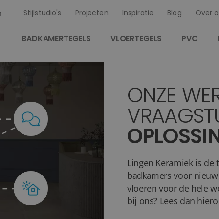
Stijlstudio's
Projecten
Inspiratie
Blog
Over o
n
BADKAMERTEGELS
VLOERTEGELS
PVC
ONZE WER
VRAAGST
OPLOSSI
Lingen Keramiek is de t
badkamers voor nieuwbo
vloeren voor de hele wo
bij ons? Lees dan hier