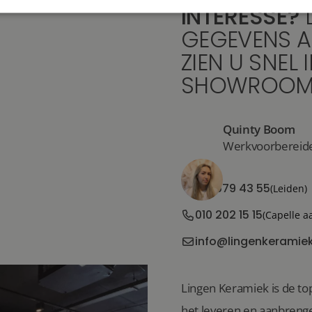
INTERESSE?
GEGEVENS A
ZIEN U SNEL 
SHOWROOM
Quinty Boom
Werkvoorbereider
071 579 43 55
(Leiden)
010 202 15 15
(Capelle a
info@lingenkeramiek
Lingen Keramiek is de top
het leveren en aanbrenge