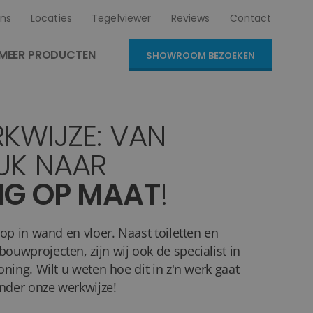
ns
Locaties
Tegelviewer
Reviews
Contact
MEER PRODUCTEN
SHOWROOM BEZOEKEN
KWIJZE: VAN
UK NAAR
NG OP
MAAT
!
op in wand en vloer. Naast toiletten en
uwprojecten, zijn wij ook de specialist in
ning. Wilt u weten hoe dit in z'n werk gaat
onder onze werkwijze!