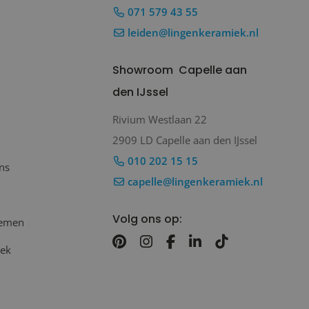
071 579 43 55
leiden@lingenkeramiek.nl
Showroom
Capelle aan
den IJssel
Rivium Westlaan 22
2909 LD Capelle aan den IJssel
010 202 15 15
ns
capelle@lingenkeramiek.nl
Volg ons op:
nemen
oek