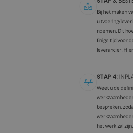
STAP 3:
BEST
Bij het maken va
uitvoering/lever
noemen. Dit hoef
Enige tijd voor d
leverancier. Hie
STAP 4:
INPL
Weet u de defin
werkzaamheden in
bespreken, zoda
werkzaamheden z
het werk zal zijn.