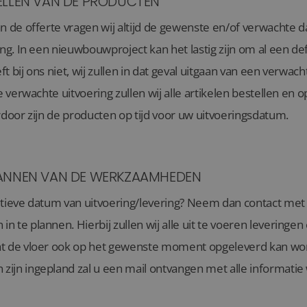
ELLEN VAN DE PRODUCTEN
n de offerte vragen wij altijd de gewenste en/of verwachte 
ing. In een nieuwbouwproject kan het lastig zijn om al een de
t bij ons niet, wij zullen in dat geval uitgaan van een verwac
e verwachte uitvoering zullen wij alle artikelen bestellen en 
rdoor zijn de producten op tijd voor uw uitvoeringsdatum.
ANNEN VAN DE WERKZAAMHEDEN
itieve datum van uitvoering/levering? Neem dan contact met
 te plannen. Hierbij zullen wij alle uit te voeren leverin
t de vloer ook op het gewenste moment opgeleverd kan wor
ijn ingepland zal u een mail ontvangen met alle informatie 