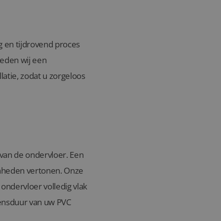
g en tijdrovend proces
ieden wij een
atie, zodat u zorgeloos
n van de ondervloer. Een
enheden vertonen. Onze
ndervloer volledig vlak
evensduur van uw PVC