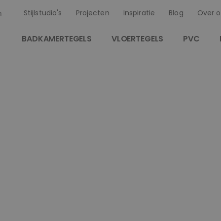
Stijlstudio's
Projecten
Inspiratie
Blog
Over o
n
BADKAMERTEGELS
VLOERTEGELS
PVC