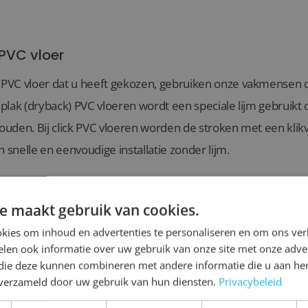
 PVC vloer
e PVC vloer dat u heeft gekozen, gebruiken onze vakmensen
r plak (dryback) PVC vloeren wordt een speciale lijm gebruikt
houden. Bij click PVC vloeren worden de stroken met een klikv
n snelle en eenvoudige installatie zonder lijm.
ils
e maakt gebruik van cookies.
kies om inhoud en advertenties te personaliseren en om ons ver
rvoor dat alle details, zoals overgangen tussen verschillen
len ook informatie over uw gebruik van onze site met onze adver
 professioneel worden afgewerkt met bijvoorbeeld profielen.
 die deze kunnen combineren met andere informatie die u aan hen
tsparing gemaakt worden. Om de vloer netjes af te werken 
n verzameld door uw gebruik van hun diensten.
Privacybeleid
 Ook dit kunnen wij volledig voor u uit handen nemen!