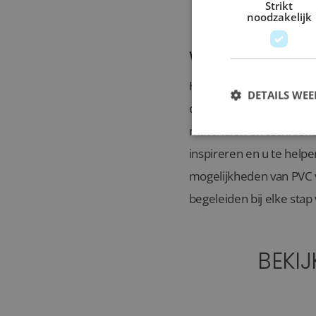
Strikt
noodzakelijk
Waarom kiezen voo
Het kiezen voor de legs
DETAILS WE
die aan al uw verwacht
materialen en techniek
inspireren en u te help
mogelijkheden van PVC vl
begeleiden bij elke stap
BEKI
Houtlook PVC vloer - inc