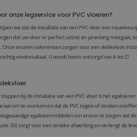
r onze legservice voor PVC vloeren?
rijpen we dat de installatie van een PVC vloer een nauwkeuri
orgen dat uw vloer er perfect uitziet en jarenlang meegaat, b
e. Onze ervaren vakmensen zorgen voor een vlekkeloze install
achtig eindresultaat. U wordt hierin ontzorgd van A tot Z!
 dekvloer
 stappen bij de installatie van een PVC vloer is het egalisere
uciaal om te voorkomen dat de PVC tegels of stroken oneff
ogwaardige egaliseermiddelen om ervoor te zorgen dat de o
allatie. Dit zorgt voor een strakke afwerking en verlengt de l