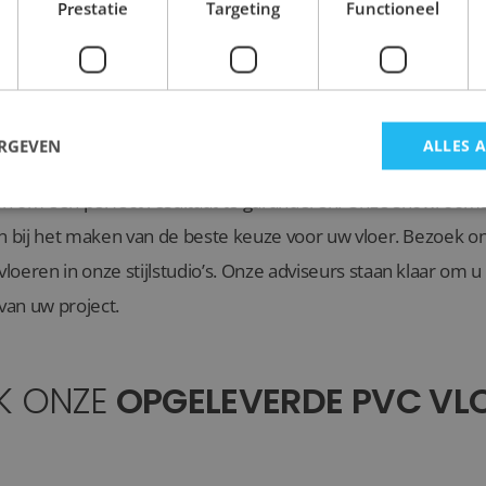
Prestatie
Targeting
Functioneel
r de legservice van Lingen Keramiek?
ervice van Lingen Keramiek biedt u de zekerheid van een pro
ERGEVEN
ALLES 
ingen voldoet. Onze vakmensen hebben jarenlange ervaring 
en om een perfect resultaat te garanderen. Onze showrooms
en bij het maken van de beste keuze voor uw vloer. Bezoek o
oeren in onze stijlstudio’s. Onze adviseurs staan klaar om u
 van uw project.
JK ONZE
OPGELEVERDE PVC VL
lusief nieuwe dekvloer en vloerverwarming
Visgraat PVC in gehele appar