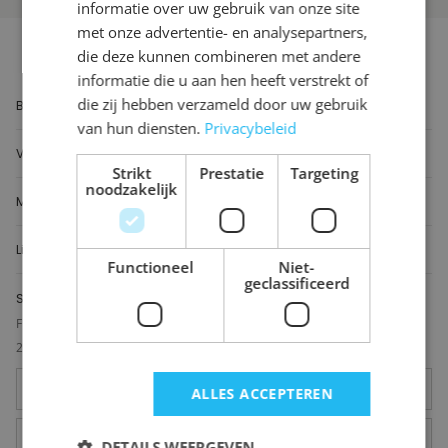
informatie over uw gebruik van onze site
met onze advertentie- en analysepartners,
Blog
die deze kunnen combineren met andere
informatie die u aan hen heeft verstrekt of
Over ons
die zij hebben verzameld door uw gebruik
Badkamertegels
Locaties
van hun diensten.
Privacybeleid
Vloeren
Tegelviewer
Strikt
Prestatie
Targeting
noodzakelijk
Meer producten
Reviews
Lingen Keramiek
Contact
Functioneel
Niet-
geclassificeerd
Showroom
Leiden
Flevoweg 43
2318 BX Leiden
071 579 43 55
ALLES ACCEPTEREN
leiden@lingenkeramiek.nl
DETAILS WEERGEVEN