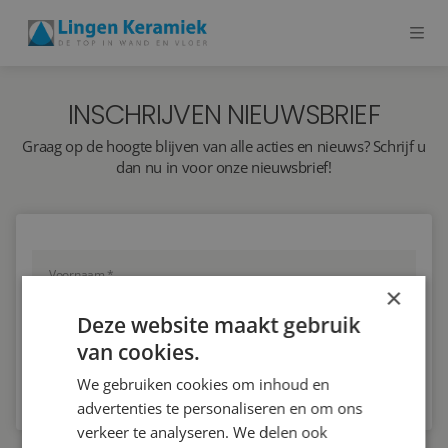
INSCHRIJVEN NIEUWSBRIEF
BADKAMERTEGELS
Graag op de hoogte blijven van alle acties en nieuws? Schrijf u
VLOERTEGELS
dan nu in voor onze nieuwsbrief!
PVC
MEER PRODUCTEN
×
SHOWROOM BEZOEKEN
Deze website maakt gebruik
van cookies.
Stijlstudio's
We gebruiken cookies om inhoud en
Projecten
advertenties te personaliseren en om ons
verkeer te analyseren. We delen ook
Inspiratie