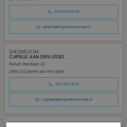
Blog
071 579 43 55
Over ons
leiden@lingenkeramiek.nl
Locaties
Tegelviewer
SHOWROOM
CAPELLE AAN DEN IJSSEL
Reviews
Rivium Westlaan 22
2909 LD Capelle aan den IJssel
Contact
010 202 15 15
capelle@lingenkeramiek.nl
Service verzoek