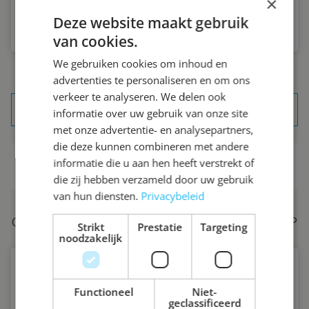
×
Ga naar serviceformulier
Deze website maakt gebruik
van cookies.
We gebruiken cookies om inhoud en
advertenties te personaliseren en om ons
VEELGESTELDE
VRAGEN
verkeer te analyseren. We delen ook
PROFESSIONALS
informatie over uw gebruik van onze site
met onze advertentie- en analysepartners,
die deze kunnen combineren met andere
Welke voordelen zijn er als zakelijke klant bij
informatie die u aan hen heeft verstrekt of
Lingen Keramiek?
die zij hebben verzameld door uw gebruik
van hun diensten.
Privacybeleid
GEEN ANTWOORD GEKREGEN OP UW VRAAG?
Strikt
Prestatie
Targeting
STUUR ONS EEN BERICHT.
noodzakelijk
Stuur uw bericht
Functioneel
Niet-
geclassificeerd