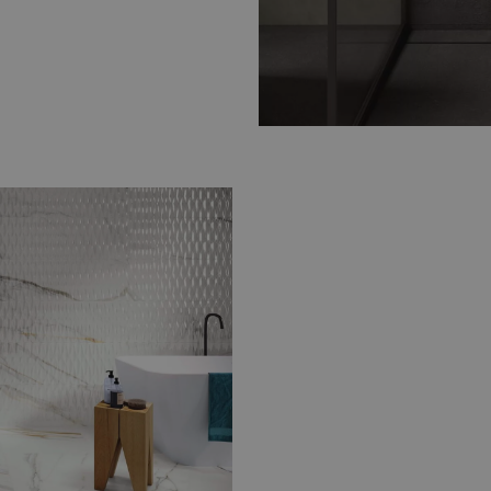
Breng luxe en elegantie
tegels
. Rijke patronen en
stijlvolle en tijdloze sfeer.
 terrazzo
 er
natuursteenlook
razzo
varianten. Hiermee
ieks.