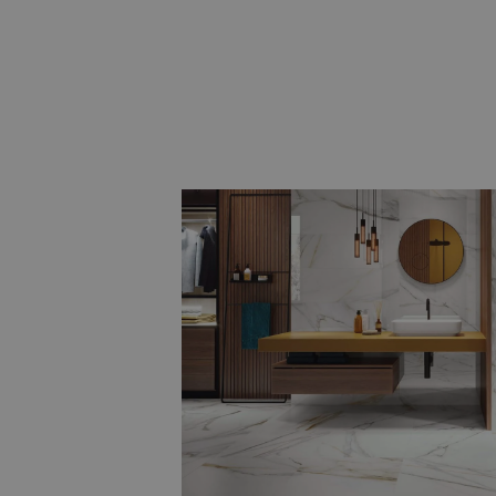
Natuursteenlook, hexagon en
Voor wie een bijzondere twist wil, zijn
tegels
, speelse
hexagon tegels
en
ter
maakt u van uw badkamer echt iets un