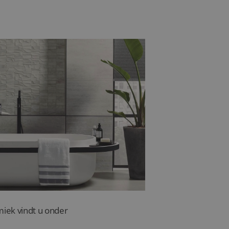
sterker en vaak slipvast,
e vrijheid in kleur en
r – iets om rekening
miek vindt u onder