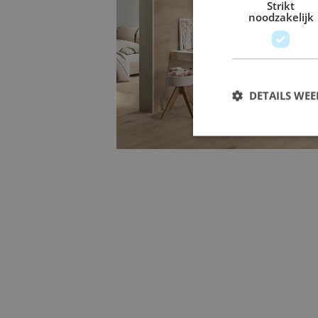
Strikt
noodzakelijk
Groot formaat tegels
Met
groot formaat tegels
in de afmet
DETAILS WE
creëert u een rustige, ruimtelijke uits
voegen. Perfect voor een strak en mo