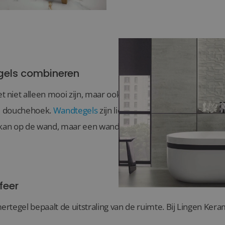
gels combineren
niet alleen mooi zijn, maar ook praktisch.
Vloertegels
zijn 
de douchehoek.
Wandtegels
zijn lichter en geven meer creatiev
 kan op de wand, maar een wandtegel meestal niet op de vloe
feer
rtegel bepaalt de uitstraling van de ruimte. Bij Lingen Kera