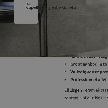
capelle@lingenkeramiek.nl
Waarom kiezen vo
Ruime keuze in teg
Groot aanbod in top
Volledig aan te pas
Professioneel advie
Bij Lingen Keramiek staa
renovatie of een kleine m