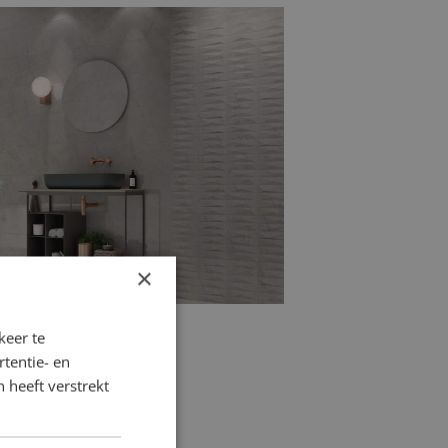
rtegels
combineerd met het gemak van
houtlook badkamertegels
de ideale
n natuurlijke en sfeervolle
×
keer te
tentie- en
 heeft verstrekt