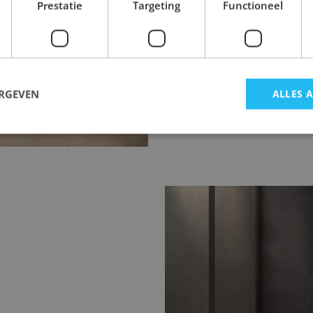
Prestatie
Targeting
Functioneel
ingen 80x80 of 120x120
ERGEVEN
ALLES 
traling met minder
dern design.
Marmerlook badka