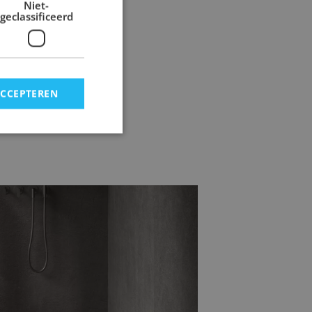
Niet-
geclassificeerd
ACCEPTEREN
mertegels