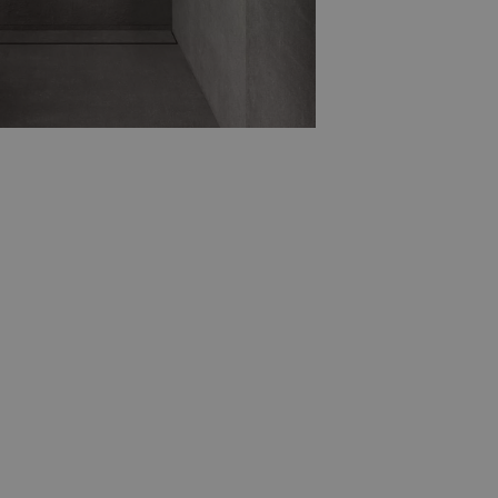
 in uw badkamer met
marmerlook
 natuurlijke variaties zorgen voor een