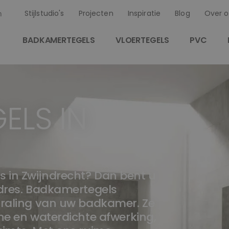
Stijlstudio's
Projecten
Inspiratie
Blog
Over o
n
BADKAMERTEGELS
VLOERTEGELS
PVC
ELS IN
T
 in Zwijndrecht? Dan bent u
adres. Badkamertegels
straling van uw badkamer. Ze
che en waterdichte afwerking,