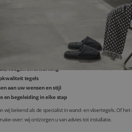
or badkamertegels van Lingen Keramiek in Z
els, voegen en afwerking
kwaliteit tegels
sen aan uw wensen en stijl
s en begeleiding in elke stap
n wij bekend als de specialist in wand- en vloertegels. Of h
ake-over: wij ontzorgen u van advies tot installatie.