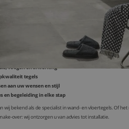
or badkamertegels van Lingen Keramiek in Z
els, voegen en afwerking
kwaliteit tegels
sen aan uw wensen en stijl
s en begeleiding in elke stap
n wij bekend als de specialist in wand- en vloertegels. Of h
ake-over: wij ontzorgen u van advies tot installatie.