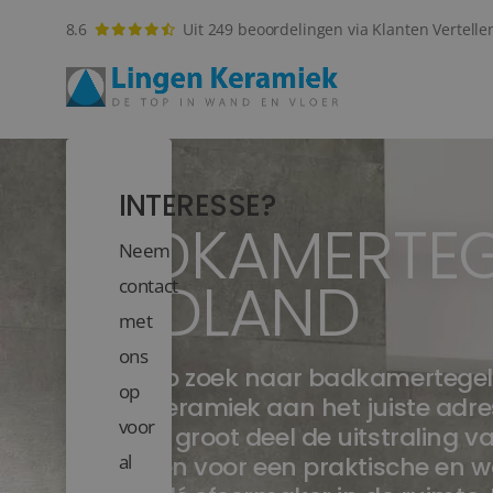
8.6
Uit 249 beoordelingen via Klanten Vertelle
INTERESSE?
BADKAMERTEG
Neem
ZUIDLAND
contact
met
ons
Bent u op zoek naar badkamertegels
op
Lingen Keramiek aan het juiste adr
voor
voor een groot deel de uitstraling 
al
niet alleen voor een praktische en 