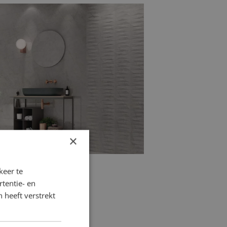
rtegels
combineerd met het gemak van
houtlook badkamertegels
de ideale
n natuurlijke en sfeervolle
×
keer te
tentie- en
 heeft verstrekt