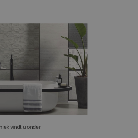
sterker en vaak slipvast,
e vrijheid in kleur en
r – iets om rekening
miek vindt u onder