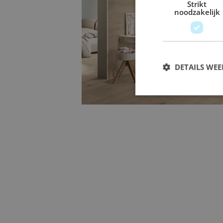
Strikt
noodzakelijk
Groot formaat tegels
Met
groot formaat tegels
in de afmet
DETAILS WE
creëert u een rustige, ruimtelijke uits
voegen. Perfect voor een strak en mo