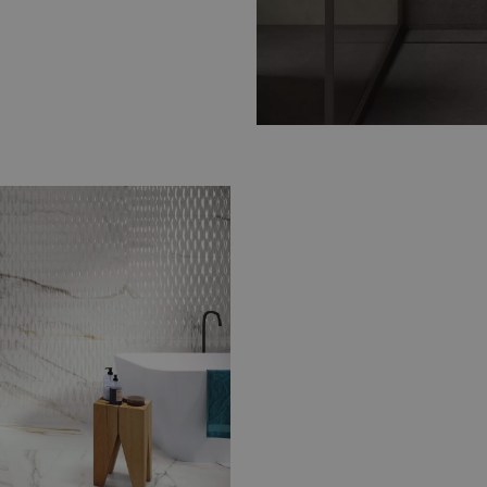
Breng luxe en elegantie
tegels
. Rijke patronen en
stijlvolle en tijdloze sfeer.
 terrazzo
 er
natuursteenlook
razzo
varianten. Hiermee
ieks.