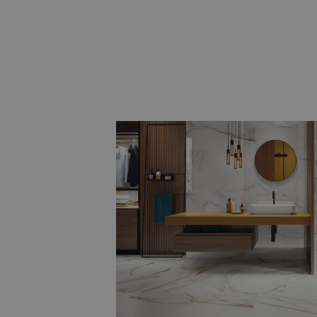
Natuursteenlook, hexagon en
Voor wie een bijzondere twist wil, zijn
tegels
, speelse
hexagon tegels
en
ter
maakt u van uw badkamer echt iets un