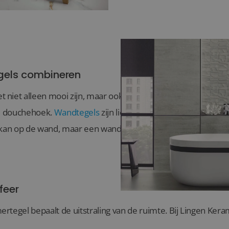
gels combineren
niet alleen mooi zijn, maar ook praktisch.
Vloertegels
zijn 
de douchehoek.
Wandtegels
zijn lichter en geven meer creatiev
 kan op de wand, maar een wandtegel meestal niet op de vloe
feer
rtegel bepaalt de uitstraling van de ruimte. Bij Lingen Kera