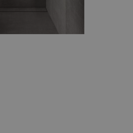
 in uw badkamer met
marmerlook
 natuurlijke variaties zorgen voor een