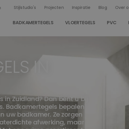
Stijlstudio's
Projecten
Inspiratie
Blog
Over o
n
BADKAMERTEGELS
VLOERTEGELS
PVC
ELS IN
 in Zuidland? Dan bent u bij
es. Badkamertegels bepalen
van uw badkamer. Ze zorgen
waterdichte afwerking, maar