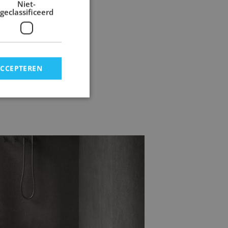
Niet-
geclassificeerd
ACCEPTEREN
mertegels