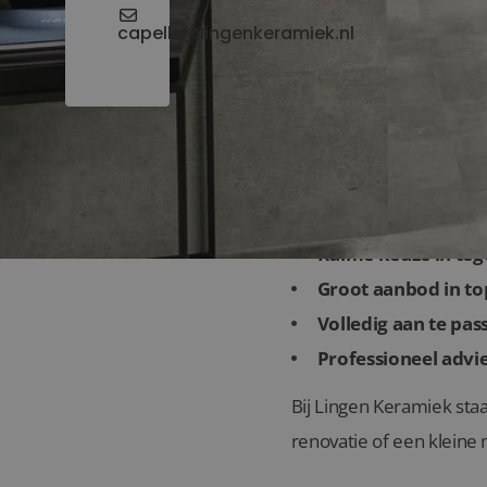
capelle@lingenkeramiek.nl
Waarom kiezen vo
Ruime keuze in teg
Groot aanbod in top
Volledig aan te pas
Professioneel advie
Bij Lingen Keramiek staa
renovatie of een kleine m