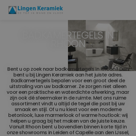
BADKAMERTEGELS IN
BADKAMERTEGELS
RHOON
VLOERTEGELS
PVC
Bent u op zoek naar badkamertegels in Rhoon? Dan
bent u bij Lingen Keramiek aan het juiste adres.
MEER PRODUCTEN
Badkamertegels bepalen voor een groot deel de
uitstraling van uw badkamer. Ze zorgen niet alleen
SHOWROOM BEZOEKEN
voor een praktische en waterdichte afwerking, maar
zijn ook dé sfeermaker in de ruimte. Met ons ruime
assortiment vindt u altijd de tegel die past bij uw
Stijlstudio's
smaak en stijl. Of u nu kiest voor een moderne
betonlook, luxe marmerlook of warme houtlook: wij
helpen u graag bij het maken van de juiste keuze.
Projecten
Vanuit Rhoon bent u bovendien binnen korte tijd in
onze showrooms in Leiden of Capelle aan den IJssel,
Inspiratie