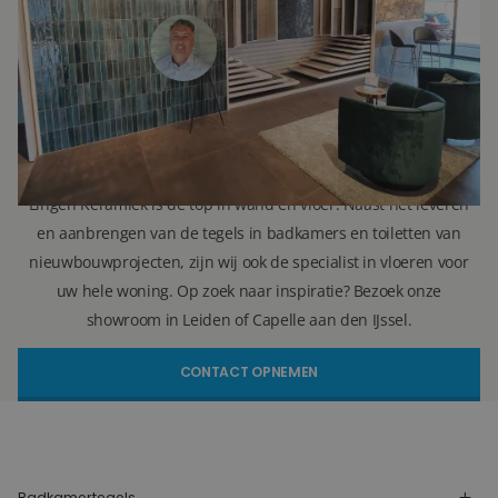
071 579 43 55
010 202 15 15
(Leiden)
(Capelle aan den IJssel)
info@lingenkeramiek.nl
Lingen Keramiek is de top in wand en vloer. Naast het leveren
en aanbrengen van de tegels in badkamers en toiletten van
nieuwbouwprojecten, zijn wij ook de specialist in vloeren voor
uw hele woning. Op zoek naar inspiratie? Bezoek onze
showroom in Leiden of Capelle aan den IJssel.
CONTACT OPNEMEN
Badkamertegels