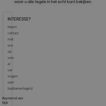
waar u alle tegels in het echt kunt bekijken.
Blog
INTERESSE?
Over ons
Neem
Locaties
contact
met
Tegelviewer
ons
Reviews
op
voor
Contact
al
uw
vragen
over
badkamertegels!
Raymond van
Dijk