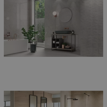
Betonlook badkamertegels
Een stoere en industriële uitstraling, perfect voor moderne
badkamers.
Betonlook tegels
zijn strak, tijdloos en veelzijdig.
Houtlook badkamertegels
De warmte van hout, gecombineerd met het gemak van