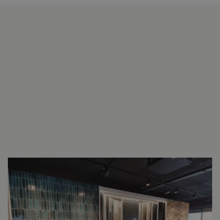
INTERESSE?
LAAT UW GEGEVENS ACHTER EN
WE ZIEN U SNEL IN DE SHOWROOM!
Raymond van Dijk
Verkoopadviseur