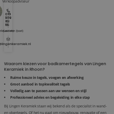
Verkoopadviseur
010
071
202
579
15
43
15
55
lle aan den IJssel)
(Leiden)
@lingenkeramiek.nl
Waarom kiezen voor badkamertegels van Lingen
Keramiek in Rhoon?
Ruime keuze in tegels, voegen en afwerking
Groot aanbod in topkwaliteit tegels
Volledig aan te passen aan uw wensen en stijl
Professioneel advies en begeleiding in elke stap
Bij Lingen Keramiek staan wij bekend als de specialist in wand-
en vloertegels. Of het nu gaat om nieuwbouw, renovatie of een