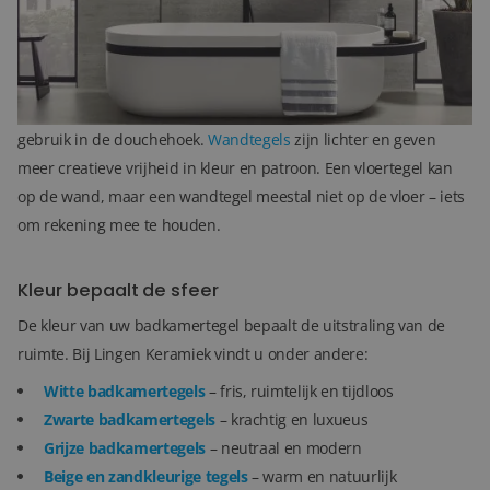
Wand- en vloertegels combineren
Een badkamertegel moet niet alleen mooi zijn, maar ook
praktisch.
Vloertegels
zijn sterker en vaak slipvast, ideaal voor
gebruik in de douchehoek.
Wandtegels
zijn lichter en geven
meer creatieve vrijheid in kleur en patroon. Een vloertegel kan
op de wand, maar een wandtegel meestal niet op de vloer – iets
om rekening mee te houden.
Kleur bepaalt de sfeer
De kleur van uw badkamertegel bepaalt de uitstraling van de
ruimte. Bij Lingen Keramiek vindt u onder andere:
Witte badkamertegels
– fris, ruimtelijk en tijdloos
Zwarte badkamertegels
– krachtig en luxueus
Grijze badkamertegels
– neutraal en modern
Beige en zandkleurige tegels
– warm en natuurlijk