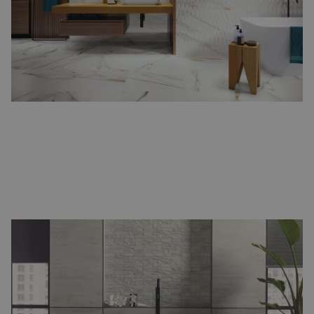
en tijdloze sfeer.
Natuursteenlook, hexagon en terrazzo
Voor wie een bijzondere twist wil, zijn er
natuursteenlook tegels
,
speelse
hexagon tegels
en
terrazzo
varianten. Hiermee maakt u
van uw badkamer echt iets unieks.