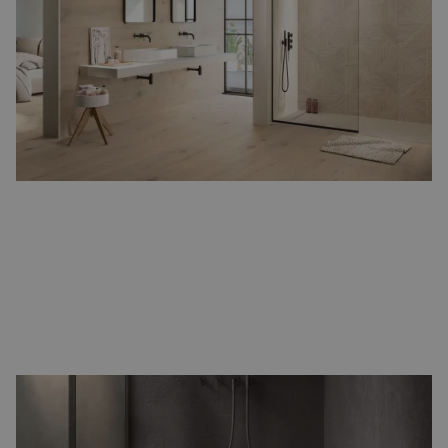
keramiek. Daardoor zijn
houtlook badkamertegels
de ideale
tegels om uw badkamer een natuurlijke en sfeervolle uitstraling
te geven.
Groot formaat tegels
Met
groot formaat tegels
in de afmetingen 80x80 of 120x120