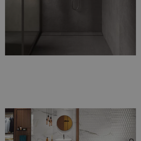
creëert u een rustige, ruimtelijke uitstraling met minder voegen.
Perfect voor een strak en modern design.
Marmerlook badkamertegels
Breng luxe en elegantie in uw badkamer met
marmerlook tegels
.
Rijke patronen en natuurlijke variaties zorgen voor een stijlvolle