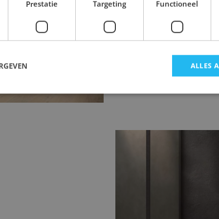
Prestatie
Targeting
Functioneel
ingen 80x80 of 120x120
ERGEVEN
ALLES 
traling met minder
dern design.
Marmerlook badka