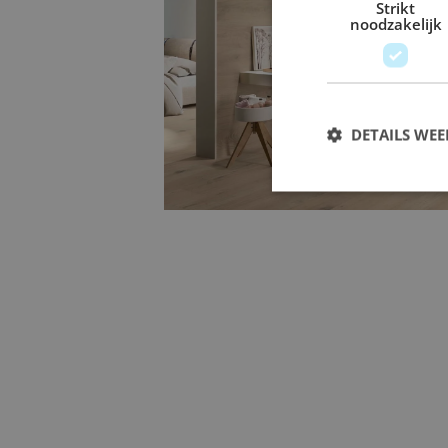
Strikt
noodzakelijk
Groot formaat tegels
Met
groot formaat tegels
in de afmet
DETAILS WE
creëert u een rustige, ruimtelijke uits
voegen. Perfect voor een strak en mo