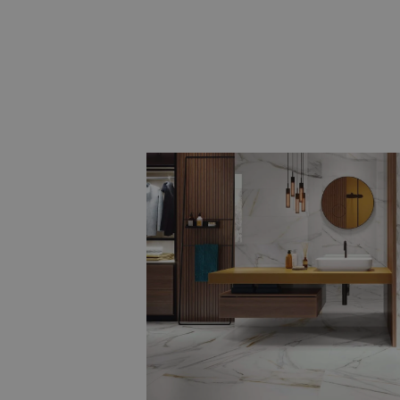
Natuursteenlook, hexagon en
Voor wie een bijzondere twist wil, zijn
tegels
, speelse
hexagon tegels
en
ter
maakt u van uw badkamer echt iets un