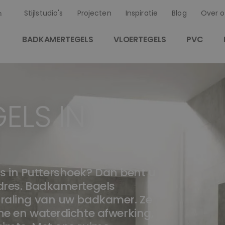
Stijlstudio's
Projecten
Inspiratie
Blog
Over o
n
BADKAMERTEGELS
VLOERTEGELS
PVC
ELS IN
s in Puttershoek? Dan bent u
adres. Badkamertegels
straling van uw badkamer. Ze
che en waterdichte afwerking,