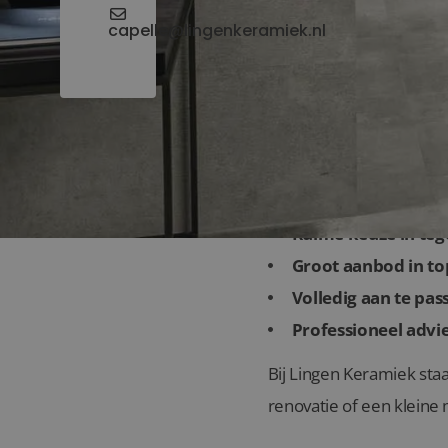
capelle@lingenkeramiek.nl
Waarom kiezen vo
Ruime keuze in teg
Groot aanbod in top
Volledig aan te pas
Professioneel advie
Bij Lingen Keramiek staa
renovatie of een kleine m