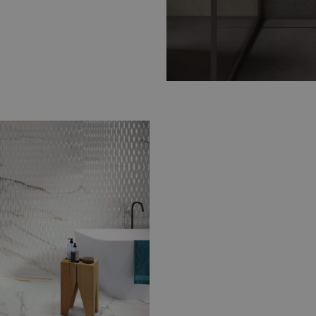
Breng luxe en elegantie
tegels
. Rijke patronen en
stijlvolle en tijdloze sfeer.
 terrazzo
 er
natuursteenlook
razzo
varianten. Hiermee
ieks.