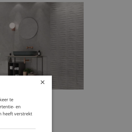
rtegels
combineerd met het gemak van
houtlook badkamertegels
de ideale
n natuurlijke en sfeervolle
×
keer te
tentie- en
 heeft verstrekt