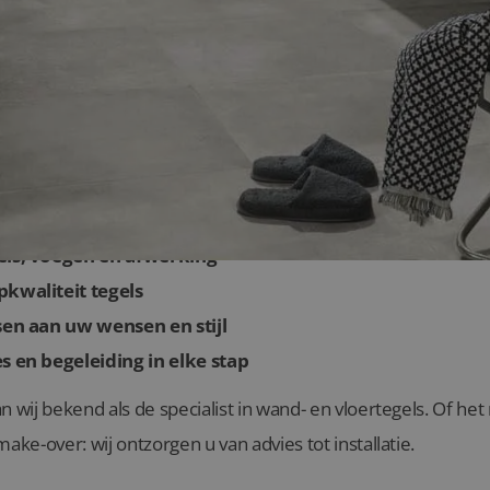
or badkamertegels van Lingen Keramiek in P
els, voegen en afwerking
kwaliteit tegels
sen aan uw wensen en stijl
s en begeleiding in elke stap
n wij bekend als de specialist in wand- en vloertegels. Of h
ake-over: wij ontzorgen u van advies tot installatie.