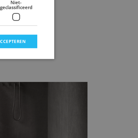
Niet-
geclassificeerd
ACCEPTEREN
mertegels