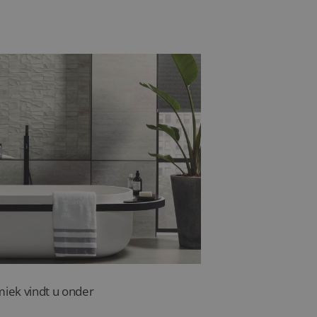
sterker en vaak slipvast,
e vrijheid in kleur en
r – iets om rekening
miek vindt u onder