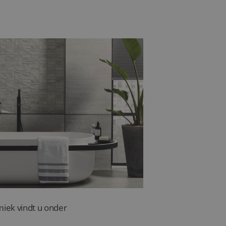
sterker en vaak slipvast,
e vrijheid in kleur en
r – iets om rekening
miek vindt u onder