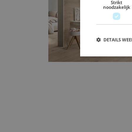
Strikt
noodzakelijk
Groot formaat tegels
Met
groot formaat tegels
in de afmet
DETAILS WE
creëert u een rustige, ruimtelijke uits
voegen. Perfect voor een strak en mo