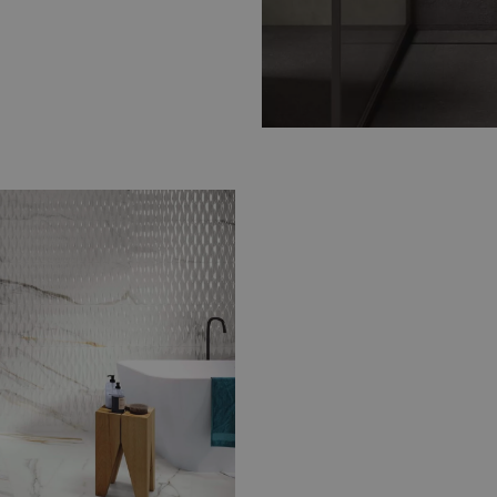
Breng luxe en elegantie
tegels
. Rijke patronen en
stijlvolle en tijdloze sfeer.
 terrazzo
 er
natuursteenlook
razzo
varianten. Hiermee
ieks.