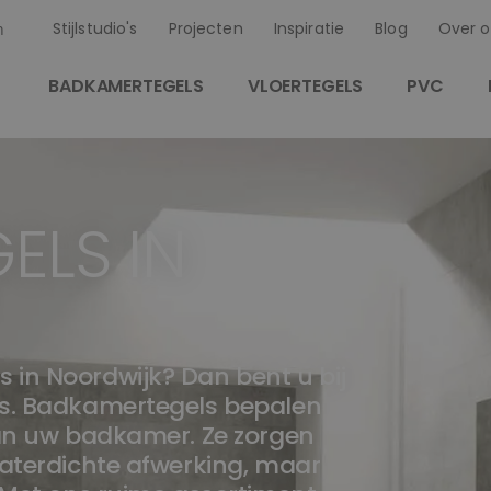
Stijlstudio's
Projecten
Inspiratie
Blog
Over o
n
BADKAMERTEGELS
VLOERTEGELS
PVC
ELS IN
 in Noordwijk? Dan bent u bij
es. Badkamertegels bepalen
van uw badkamer. Ze zorgen
waterdichte afwerking, maar