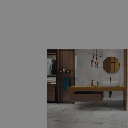
Natuursteenlook, hexagon en
Voor wie een bijzondere twist wil, zijn
tegels
, speelse
hexagon tegels
en
ter
maakt u van uw badkamer echt iets un