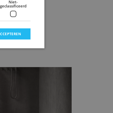
Niet-
geclassificeerd
ACCEPTEREN
mertegels