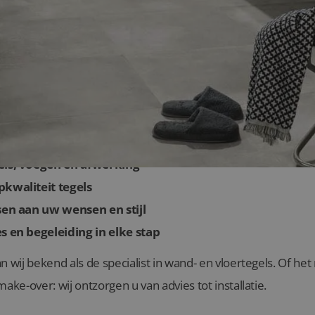
or badkamertegels van Lingen Keramiek in N
els, voegen en afwerking
kwaliteit tegels
sen aan uw wensen en stijl
s en begeleiding in elke stap
n wij bekend als de specialist in wand- en vloertegels. Of h
ake-over: wij ontzorgen u van advies tot installatie.