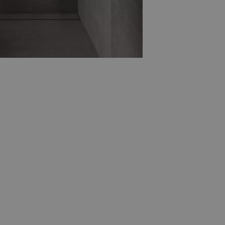
 in uw badkamer met
marmerlook
 natuurlijke variaties zorgen voor een