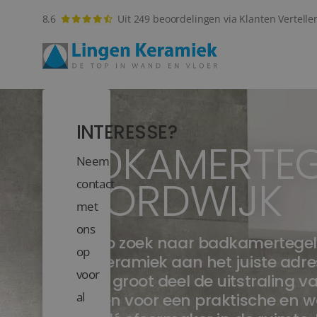
8.6
Uit 249 beoordelingen via Klanten Vertelle
INTERESSE?
BADKAMERTEG
Neem
NOORDWIJK
contact
met
ons
Bent u op zoek naar badkamertegels
op
Lingen Keramiek aan het juiste adr
voor
voor een groot deel de uitstraling 
al
niet alleen voor een praktische en 