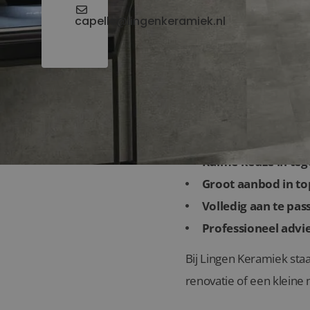
capelle@lingenkeramiek.nl
Waarom kiezen vo
Ruime keuze in teg
Groot aanbod in top
Volledig aan te pas
Professioneel advie
Bij Lingen Keramiek staa
renovatie of een kleine m