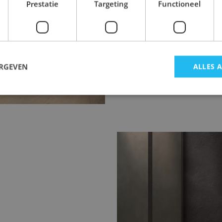
Prestatie
Targeting
Functioneel
ingen 80x80 of 120x120
ERGEVEN
ALLES 
traling met minder
dern design.
Marmerlook badka