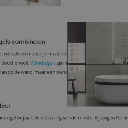
gels combineren
niet alleen mooi zijn, maar ook praktisch.
Vloertegels
zijn 
de douchehoek.
Wandtegels
zijn lichter en geven meer creatiev
 kan op de wand, maar een wandtegel meestal niet op de vloe
feer
rtegel bepaalt de uitstraling van de ruimte. Bij Lingen Kera