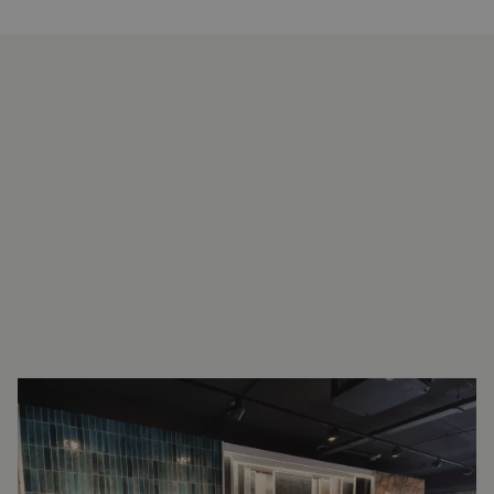
INTERESSE?
LAAT UW GEGEVENS ACHTER EN
WE ZIEN U SNEL IN DE SHOWROOM!
Raymond van Dijk