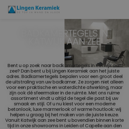
BADKAMERTEGELS IN
BADKAMERTEGELS
KATWIJK AAN ZEE
VLOERTEGELS
PVC
Bent u op zoek naar badkamertegels in Katwijk aan
zee? Dan bent u bij Lingen Keramiek aan het juiste
MEER PRODUCTEN
adres. Badkamertegels bepalen voor een groot deel
de uitstraling van uw badkamer. Ze zorgen niet alleen
SHOWROOM BEZOEKEN
voor een praktische en waterdichte afwerking, maar
zijn ook dé sfeermaker in de ruimte. Met ons ruime
assortiment vindt u altijd de tegel die past bij uw
Stijlstudio's
smaak en stijl. Of u nu kiest voor een moderne
betonlook, luxe marmerlook of warme houtlook: wij
helpen u graag bij het maken van de juiste keuze.
Projecten
Vanuit Katwijk aan zee bent u bovendien binnen korte
tijd in onze showrooms in Leiden of Capelle aan den
Inspiratie