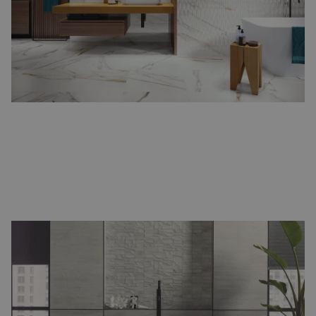
en tijdloze sfeer.
Natuursteenlook, hexagon en terrazzo
Voor wie een bijzondere twist wil, zijn er
natuursteenlook tegels
,
speelse
hexagon tegels
en
terrazzo
varianten. Hiermee maakt u
van uw badkamer echt iets unieks.