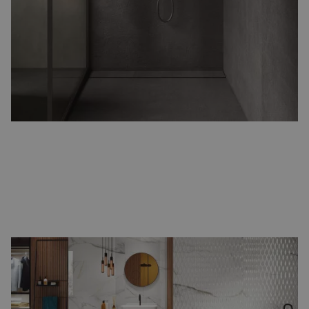
creëert u een rustige, ruimtelijke uitstraling met minder voegen.
Perfect voor een strak en modern design.
Marmerlook badkamertegels
Breng luxe en elegantie in uw badkamer met
marmerlook tegels
.
Rijke patronen en natuurlijke variaties zorgen voor een stijlvolle