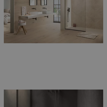
keramiek. Daardoor zijn
houtlook badkamertegels
de ideale
tegels om uw badkamer een natuurlijke en sfeervolle uitstraling
te geven.
Groot formaat tegels
Met
groot formaat tegels
in de afmetingen 80x80 of 120x120