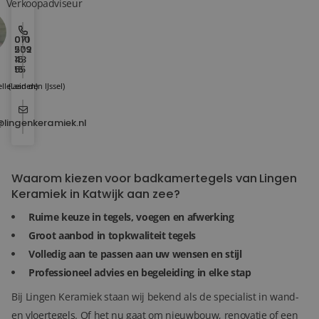
Verkoopadviseur
010
071
202
579
15
43
15
55
lle aan den IJssel)
(Leiden)
@lingenkeramiek.nl
Waarom kiezen voor badkamertegels van Lingen
Keramiek in Katwijk aan zee?
Ruime keuze in tegels, voegen en afwerking
Groot aanbod in topkwaliteit tegels
Volledig aan te passen aan uw wensen en stijl
Professioneel advies en begeleiding in elke stap
Bij Lingen Keramiek staan wij bekend als de specialist in wand-
en vloertegels. Of het nu gaat om nieuwbouw, renovatie of een