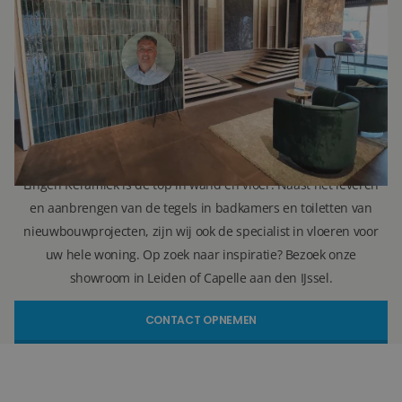
Verkoopadviseur
071 579 43 55
010 202 15 15
(Leiden)
(Capelle aan den IJssel)
info@lingenkeramiek.nl
Lingen Keramiek is de top in wand en vloer. Naast het leveren
en aanbrengen van de tegels in badkamers en toiletten van
nieuwbouwprojecten, zijn wij ook de specialist in vloeren voor
uw hele woning. Op zoek naar inspiratie? Bezoek onze
showroom in Leiden of Capelle aan den IJssel.
CONTACT OPNEMEN