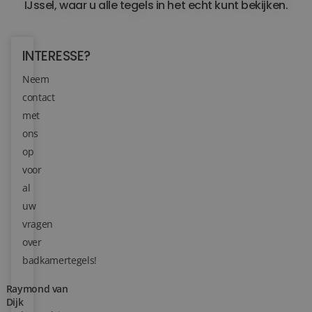
IJssel, waar u alle tegels in het echt kunt bekijken.
Blog
INTERESSE?
Over ons
Neem
Locaties
contact
met
Tegelviewer
ons
Reviews
op
voor
Contact
al
uw
vragen
over
badkamertegels!
Raymond van
Dijk