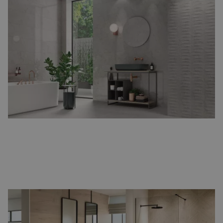
Betonlook badkamertegels
Een stoere en industriële uitstraling, perfect voor moderne
badkamers.
Betonlook tegels
zijn strak, tijdloos en veelzijdig.
Houtlook badkamertegels
De warmte van hout, gecombineerd met het gemak van