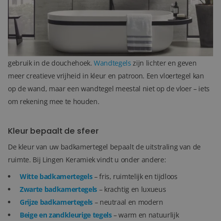
Wand- en vloertegels combineren
Een badkamertegel moet niet alleen mooi zijn, maar ook
praktisch.
Vloertegels
zijn sterker en vaak slipvast, ideaal voor
gebruik in de douchehoek.
Wandtegels
zijn lichter en geven
meer creatieve vrijheid in kleur en patroon. Een vloertegel kan
op de wand, maar een wandtegel meestal niet op de vloer – iets
om rekening mee te houden.
Kleur bepaalt de sfeer
De kleur van uw badkamertegel bepaalt de uitstraling van de
ruimte. Bij Lingen Keramiek vindt u onder andere:
Witte badkamertegels
– fris, ruimtelijk en tijdloos
Zwarte badkamertegels
– krachtig en luxueus
Grijze badkamertegels
– neutraal en modern
Beige en zandkleurige tegels
– warm en natuurlijk