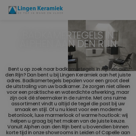
BADKAMERTEGELS IN
BADKAMERTEGELS
ALPHEN AAN DEN RIJN
VLOERTEGELS
PVC
Bent u op zoek naar badkamertegels in Alphen aan
den Rijn? Dan bent u bij Lingen Keramiek aan het juiste
MEER PRODUCTEN
adres. Badkamertegels bepalen voor een groot deel
de uitstraling van uw badkamer. Ze zorgen niet alleen
SHOWROOM BEZOEKEN
voor een praktische en waterdichte afwerking, maar
zijn ook dé sfeermaker in de ruimte. Met ons ruime
assortiment vindt u altijd de tegel die past bij uw
Stijlstudio's
smaak en stijl. Of u nu kiest voor een moderne
betonlook, luxe marmerlook of warme houtlook: wij
helpen u graag bij het maken van de juiste keuze.
Projecten
Vanuit Alphen aan den Rijn bent u bovendien binnen
korte tijd in onze showrooms in Leiden of Capelle aan
Inspiratie