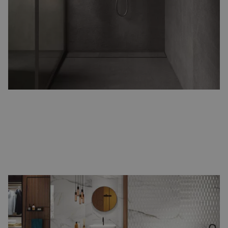
creëert u een rustige, ruimtelijke uitstraling met minder voegen.
Perfect voor een strak en modern design.
Marmerlook badkamertegels
Breng luxe en elegantie in uw badkamer met
marmerlook tegels
.
Rijke patronen en natuurlijke variaties zorgen voor een stijlvolle