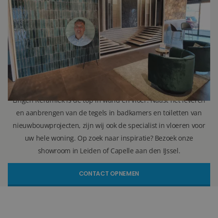
Verkoopadviseur
071 579 43 55
010 202 15 15
(Leiden)
(Capelle aan den IJssel)
info@lingenkeramiek.nl
Lingen Keramiek is de top in wand en vloer. Naast het leveren
en aanbrengen van de tegels in badkamers en toiletten van
nieuwbouwprojecten, zijn wij ook de specialist in vloeren voor
uw hele woning. Op zoek naar inspiratie? Bezoek onze
showroom in Leiden of Capelle aan den IJssel.
CONTACT OPNEMEN