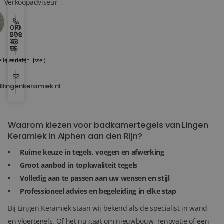
Verkoopadviseur
010
071
202
579
15
43
15
55
lle aan den IJssel)
(Leiden)
@lingenkeramiek.nl
Waarom kiezen voor badkamertegels van Lingen
Keramiek in Alphen aan den Rijn?
Ruime keuze in tegels, voegen en afwerking
Groot aanbod in topkwaliteit tegels
Volledig aan te passen aan uw wensen en stijl
Professioneel advies en begeleiding in elke stap
Bij Lingen Keramiek staan wij bekend als de specialist in wand-
en vloertegels. Of het nu gaat om nieuwbouw, renovatie of een