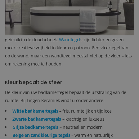
Wand- en vloertegels combineren
Een badkamertegel moet niet alleen mooi zijn, maar ook
praktisch.
Vloertegels
zijn sterker en vaak slipvast, ideaal voor
gebruik in de douchehoek.
Wandtegels
zijn lichter en geven
meer creatieve vrijheid in kleur en patroon. Een vloertegel kan
op de wand, maar een wandtegel meestal niet op de vloer – iets
om rekening mee te houden.
Kleur bepaalt de sfeer
De kleur van uw badkamertegel bepaalt de uitstraling van de
ruimte. Bij Lingen Keramiek vindt u onder andere:
Witte badkamertegels
– fris, ruimtelijk en tijdloos
Zwarte badkamertegels
– krachtig en luxueus
Grijze badkamertegels
– neutraal en modern
Beige en zandkleurige tegels
– warm en natuurlijk