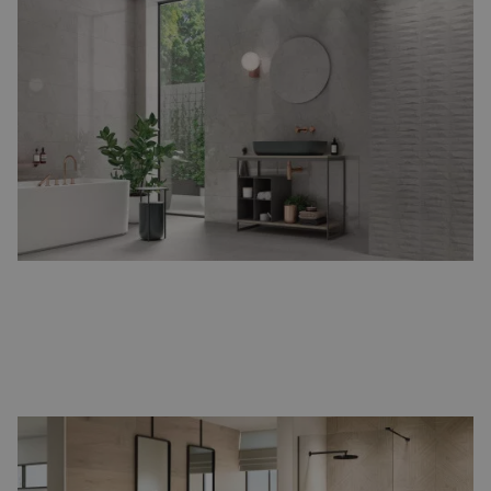
Betonlook badkamertegels
Een stoere en industriële uitstraling, perfect voor moderne
badkamers.
Betonlook tegels
zijn strak, tijdloos en veelzijdig.
Houtlook badkamertegels
De warmte van hout, gecombineerd met het gemak van