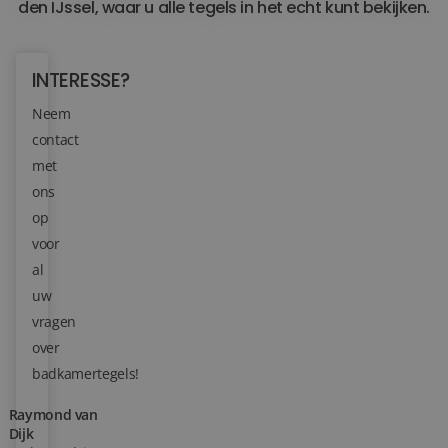
den IJssel, waar u alle tegels in het echt kunt bekijken.
Blog
INTERESSE?
Over ons
Neem
Locaties
contact
met
Tegelviewer
ons
Reviews
op
voor
Contact
al
uw
vragen
over
badkamertegels!
Raymond van
Dijk