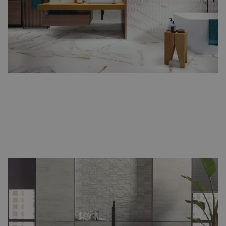
en tijdloze sfeer.
Natuursteenlook, hexagon en terrazzo
Voor wie een bijzondere twist wil, zijn er
natuursteenlook tegels
,
speelse
hexagon tegels
en
terrazzo
varianten. Hiermee maakt u
van uw badkamer echt iets unieks.