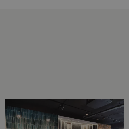
INTERESSE?
LAAT UW GEGEVENS ACHTER EN
WE ZIEN U SNEL IN DE SHOWROOM!
Raymond van Dijk