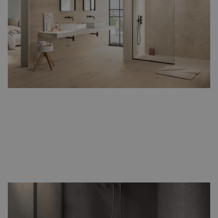
keramiek. Daardoor zijn
houtlook badkamertegels
de ideale
tegels om uw badkamer een natuurlijke en sfeervolle uitstraling
te geven.
Groot formaat tegels
Met
groot formaat tegels
in de afmetingen 80x80 of 120x120